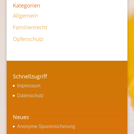
Kategorien
Allgemein
Familienrecht
Opferschutz
Schnellzugriff
Impressum
Datenschutz
Neues
Anonyme Spurensicherung