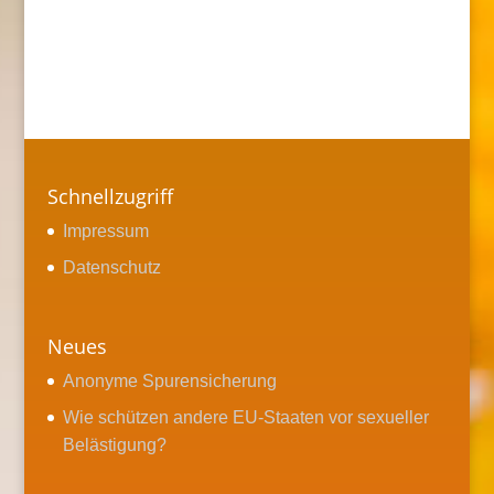
Schnellzugriff
Impressum
Datenschutz
Neues
Anonyme Spurensicherung
Wie schützen andere EU-Staaten vor sexueller
Belästigung?